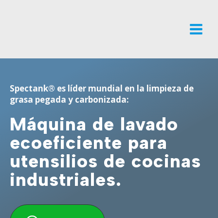
Ir
al
contenido
Main
Menu
Spectank®
es líder mundial en la limpieza de
grasa pegada y carbonizada:
Máquina de lavado
ecoeficiente para
utensilios de cocinas
industriales.